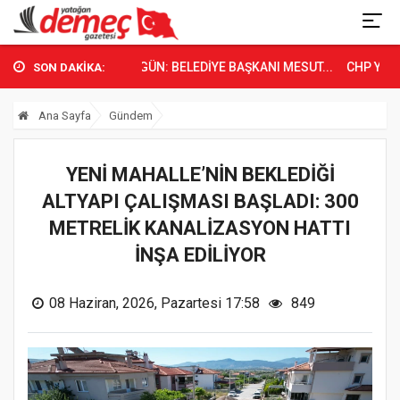
YATAĞAN’DA TARİHİ GÜN: BELEDİYE BAŞKANI MESUT...
CHP Yatağan İ
SON DAKİKA:
Ana Sayfa
Gündem
YENİ MAHALLE’NİN BEKLEDİĞİ
ALTYAPI ÇALIŞMASI BAŞLADI: 300
METRELİK KANALİZASYON HATTI
İNŞA EDİLİYOR
08 Haziran, 2026, Pazartesi 17:58
849