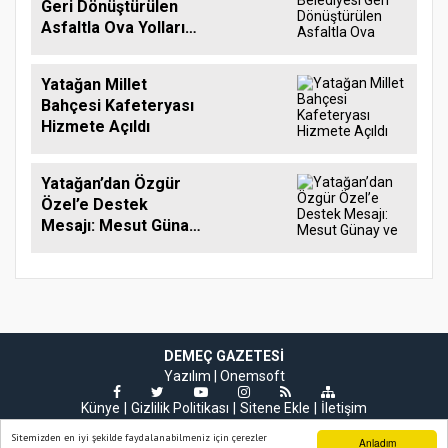
Geri Dönüştürülen
Asfaltla Ova Yollarını
İyileştiriyor
Yatağan Millet
Bahçesi Kafeteryası
Hizmete Açıldı
Yatağan’dan Özgür
Özel’e Destek
Mesajı: Mesut Günay
ve Ozan Gürpınar
Yeni Siyasi Hareketin
Yanında Olduklarını
Açıkladı
DEMEÇ GAZETESI
Yazılım |
Onemsoft
Künye
Gizlilik Politikası
Sitene Ekle
İletişim
Sitemizden en iyi şekilde faydalanabilmeniz için çerezler
Anladım