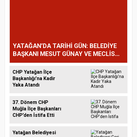
YATAĞAN’DA TARİHİ GÜN: BELEDİYE
BAŞKANI MESUT GÜNAY VE MECLİS
ÜYELERİ YENİ PARTİ’YE GEÇTİ!
CHP Yatağan İlçe
Başkanlığı’na Kadir
Yaka Atandı
37. Dönem CHP
Muğla İlçe Başkanları
CHP’den İstifa Etti
Yatağan Belediyesi