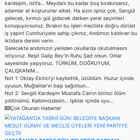
kardeşim, istifa… Meydanı bu kadar boş bırakırsanız,
adamlar at koştururlar elbet. Ha sizin işiniz çok, Sarıgül
gelecek, kırmızı gül gidecek derken yerel seçimleri
konuşuyorsunuz. Bırakın bu işleri mecliste doğru dürüst
iş yapın! Cumhuriyete sahip çıkınız, Andımızı kaldıran bu
iktidara dersini verin.
Gelecekte andımızın yeniden okullarda okutulmasını
istiyoruz. Reşit Galip Bey’in Ruhu Şad olsun. Onlar
sayesinde yaşıyoruz. TÜRKÜM, DOĞRUYUM,
ÇALIŞKANIM…
Not 1: Oktay Ekinci’yi kaybettik, üzüldüm. Huzur içinde
uyusun, Muğlalılar’ın başı sağolsun…
Not 2: Sevgili Kardeşim Mustafa Can’ın birinci ölüm
yıldönümü. Kalbimizdesin… Işıklar içinde uyu…
Çok Okunan Haberler