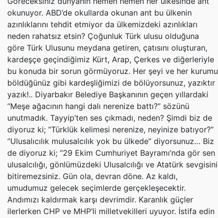
Göreceksiniz dünyanın hemen hemen her ülkesinde ant
okunuyor. ABD’de okullarda okunan ant bu ülkenin
azınlıklarını tehdit etmiyor da ülkemizdeki azınlıkları
neden rahatsız etsin? Çoğunluk Türk ulusu olduğuna
göre Türk Ulusunu meydana getiren, çatısını oluşturan,
kardeşçe geçindiğimiz Kürt, Arap, Çerkes ve diğerleriyle
bu konuda bir sorun görmüyoruz. Her şeyi ve her kurumu
böldüğünüz gibi kardeşliğimizi de bölüyorsunuz, yazıktır
yazık!.. Diyarbakır Belediye Başkanının geçen yıllardaki
“Meşe ağacının hangi dalı nerenize battı?” sözünü
unutmadık. Tayyip’ten ses çıkmadı, neden? Şimdi biz de
diyoruz ki; “Türklük kelimesi nerenize, neyinize batıyor?”
“Ulusalıcılık mulusalcılık yok bu ülkede” diyorsunuz… Biz
de diyoruz ki; “29 Ekim Cumhuriyet Bayramı’nda gör sen
ulusalcılığı, gönlümüzdeki Ulusalcılığı ve Atatürk sevgisini
bitiremezsiniz. Gün ola, devran döne. Az kaldı,
umudumuz gelecek seçimlerde gerçekleşecektir.
Andımızı kaldırmak karşı devrimdir. Karanlık güçler
ilerlerken CHP ve MHP’li milletvekilleri uyuyor. İstifa edin