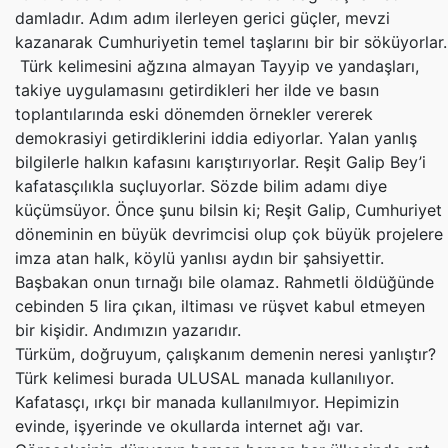
damladır. Adım adım ilerleyen gerici güçler, mevzi
kazanarak Cumhuriyetin temel taşlarını bir bir söküyorlar.
Türk kelimesini ağzına almayan Tayyip ve yandaşları,
takiye uygulamasını getirdikleri her ilde ve basın
toplantılarında eski dönemden örnekler vererek
demokrasiyi getirdiklerini iddia ediyorlar. Yalan yanlış
bilgilerle halkın kafasını karıştırıyorlar. Reşit Galip Bey’i
kafatasçılıkla suçluyorlar. Sözde bilim adamı diye
küçümsüyor. Önce şunu bilsin ki; Reşit Galip, Cumhuriyet
döneminin en büyük devrimcisi olup çok büyük projelere
imza atan halk, köylü yanlısı aydın bir şahsiyettir.
Başbakan onun tırnağı bile olamaz. Rahmetli öldüğünde
cebinden 5 lira çıkan, iltiması ve rüşvet kabul etmeyen
bir kişidir. Andımızın yazarıdır.
Türküm, doğruyum, çalışkanım demenin neresi yanlıştır?
Türk kelimesi burada ULUSAL manada kullanılıyor.
Kafatasçı, ırkçı bir manada kullanılmıyor. Hepimizin
evinde, işyerinde ve okullarda internet ağı var.