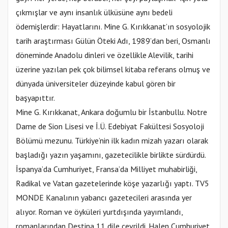
çıkmışlar ve aynı insanlık ülküsüne aynı bedeli
ödemişlerdir: Hayatlarını. Mine G. Kırıkkanat’ın sosyolojik
tarih araştırması Gülün Öteki Adı, 1989’dan beri, Osmanlı
döneminde Anadolu dinleri ve özellikle Alevilik, tarihi
üzerine yazılan pek çok bilimsel kitaba referans olmuş ve
dünyada üniversiteler düzeyinde kabul gören bir
başyapıttır.
Mine G. Kırıkkanat, Ankara doğumlu bir İstanbullu. Notre
Dame de Sion Lisesi ve İ.Ü. Edebiyat Fakültesi Sosyoloji
Bölümü mezunu. Türkiye’nin ilk kadın mizah yazarı olarak
başladığı yazın yaşamını, gazetecilikle birlikte sürdürdü.
İspanya’da Cumhuriyet, Fransa’da Milliyet muhabirliği,
Radikal ve Vatan gazetelerinde köşe yazarlığı yaptı. TV5
MONDE Kanalının yabancı gazetecileri arasında yer
alıyor. Roman ve öyküleri yurtdışında yayımlandı,
romanlarından Destina 11 dile çevrildi. Halen Cumhuriyet