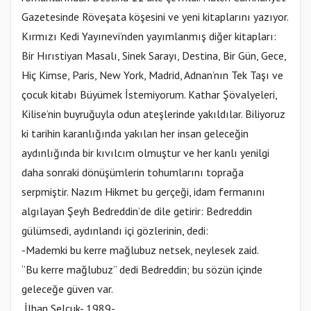
Gazetesinde Röveşata köşesini ve yeni kitaplarını yazıyor.
Kırmızı Kedi Yayınevi’nden yayımlanmış diğer kitapları:
Bir Hırıstiyan Masalı, Sinek Sarayı, Destina, Bir Gün, Gece,
Hiç Kimse, Paris, New York, Madrid, Adnan’nın Tek Taşı ve
çocuk kitabı Büyümek İstemiyorum. Kathar Şövalyeleri,
Kilise’nin buyruğuyla odun ateşlerinde yakıldılar. Biliyoruz
ki tarihin karanlığında yakılan her insan geleceğin
aydınlığında bir kıvılcım olmuştur ve her kanlı yenilgi
daha sonraki dönüşümlerin tohumlarını toprağa
serpmiştir. Nazım Hikmet bu gerçeği, idam fermanını
algılayan Şeyh Bedreddin’de dile getirir: Bedreddin
gülümsedi, aydınlandı içi gözlerinin, dedi:
-Mademki bu kerre mağlubuz netsek, neylesek zaid.
‘’Bu kerre mağlubuz’’ dedi Bedreddin; bu sözün içinde
geleceğe güven var.
İlhan Selçuk- 1989-