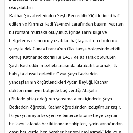
okuyabildim.
Kathar Şövalyelerinden Şeyh Bedreddin Yiğitlerine ithaf
edilen ve Kırmızı Kedi Yayınevi tarafından basımı yapılan
bu romanı mutlaka okuyunuz. İçinde tarihi bilgi ve
belgeler var. Onuncu yüzyıldan başlayarak on dördüncü
yüzyıla dek Güney Fransa’nın Oksitanya bölgesinde etkili
olmuş Kathar doktorini ile 1417’de asılarak öldürülen
Şeyh Bedreddin mezhebi arasında akrabalık aramak, ilk
bakışta düşsel gelebilir. Oysa Şeyh Bedreddin
yandaşlarının örgütlendikleri Aydın Beyliği, Kathar
doktorininin aynı bölgede baş verdiği Alaşehir
(Philadelphia) odağının yansıma alanı içindedir. Şeyh
Bedreddin öğretisi, Kathar öğretisinden izdüşümler taşır.
İki yüzyıl arayla kesişen ve binlerce kilometreye yayılan
bir ‘’aynı’’ alanda her iki inancın sahipleri, ‘’yarin yanağından
gayrı her yerde, hep beraber, her şeyi paylaşmak’’ için yola