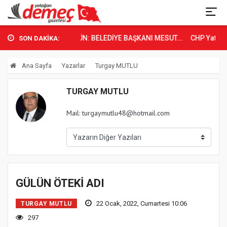
YATAĞAN’DA TARİHİ GÜN: BELEDİYE BAŞKANI MESUT...
CHP Yatağan İ
SON DAKİKA:
Ana Sayfa
Yazarlar
Turgay MUTLU
TURGAY MUTLU
Mail: turgaymutlu48@hotmail.com
GÜLÜN ÖTEKİ ADI
22 Ocak, 2022, Cumartesi 10:06
TURGAY MUTLU
297