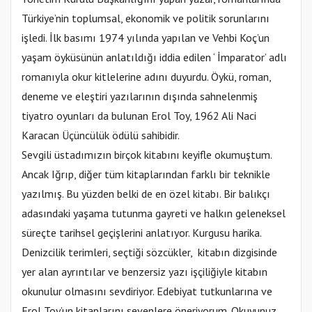
Türkiye’nin toplumsal, ekonomik ve politik sorunlarını
işledi. İlk basımı 1974 yılında yapılan ve Vehbi Koç’un
yaşam öyküsünün anlatıldığı iddia edilen ‘ İmparator’ adlı
romanıyla okur kitlelerine adını duyurdu. Öykü, roman,
deneme ve eleştiri yazılarının dışında sahnelenmiş
tiyatro oyunları da bulunan Erol Toy, 1962 Ali Naci
Karacan Üçüncülük ödülü sahibidir.
Sevgili üstadımızın birçok kitabını keyifle okumuştum.
Ancak Iğrıp, diğer tüm kitaplarından farklı bir teknikle
yazılmış. Bu yüzden belki de en özel kitabı. Bir balıkçı
adasındaki yaşama tutunma gayreti ve halkın geleneksel
süreçte tarihsel geçişlerini anlatıyor. Kurgusu harika.
Denizcilik terimleri, seçtiği sözcükler, kitabın dizgisinde
yer alan ayrıntılar ve benzersiz yazı işçiliğiyle kitabın
okunulur olmasını sevdiriyor. Edebiyat tutkunlarına ve
Erol Toy’un kitaplarını sevenlere öneriyorum. Okuyunuz