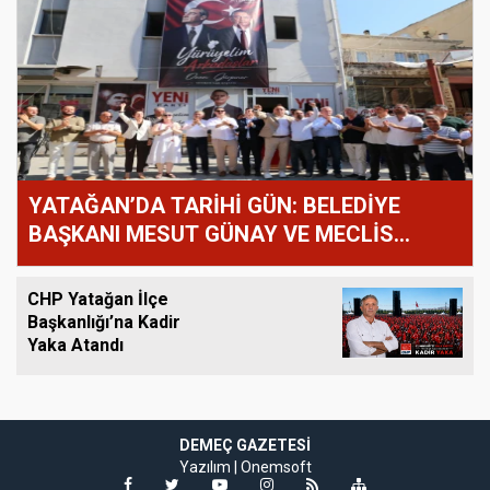
YATAĞAN’DA TARİHİ GÜN: BELEDİYE
BAŞKANI MESUT GÜNAY VE MECLİS
ÜYELERİ YENİ PARTİ’YE GEÇTİ!
CHP Yatağan İlçe
Başkanlığı’na Kadir
Yaka Atandı
DEMEÇ GAZETESI
Yazılım |
Onemsoft