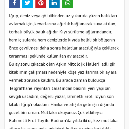
Iğrıp, deniz veya göl dibinden az yukarıda yüzen balıkları
avlamak için, kenarlarına ağırlık bağlanarak suya atılan,
torbalı büyük balık ağıdır. Kıyı sürütme ağlarındandır,
hem iç sularda hem denizlerde kıyıda belirli bir bölgenin
önce çevrilmesi daha sonra halatlar aracılığıyla çekilerek
taranması şeklinde kullanılan av aracıdır.
Bu ay sonu çıkacak olan ‘Aşkın Mitolojik Halleri’’ adlı şiir
kitabımın çalışması nedeniyle köşe yazılarıma bir ay ara
vermek zorunda kaldım. Bu arada zaman buldukça
Telgrafhane Yayınları tarafından basımı yeni yapılan
sevgili üstadım, değerli yazar, rahmetli Erol Toy’un son
kitabı Iğrıp’ı okudum. Harika ve alışıla gelmişin dışında
güzel bir roman. Mutlaka okuyunuz. Çok etkileyici.
Rahmetli Erol Toy ile Bodrum’da yılda iki üç kez mutlaka
ailece bir araya gelir, edebiyat kültür üzerine karşılıklı