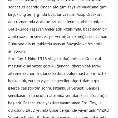
sohbetler ederdik. Ondan aldığım feyz ve yararlandığım
birçok bilgiler ışığında kitaplar yazdım. Azap Ortakları
adlı romanında atalarımızı, dedelerimizi, Ahileri anlatır.
Belleklerde Yaşayan Ahiler adlı kitabımda, kitabından bir
alıntı yazısını severek yer vermiştim. Emeğini unutamam.
Ruhu şad olsun. Işıklarda uyusun. Saygıyla ve özlemle
anıyorum.
Erol Toy, 1 Ekim 1936 Alaşehir doğumludur. Ortaokul
mezunu olan yazar, çocukluğundan itibaren çalışarak
ailesine ekonomik olarak katkıda bulunmuştur. Fırıncılık,
bankacılık, vurgun yiyen süngercileri sigortalama gibi
işlerde çalıştıktan sonra, İstanbul’a yerleşti. Bank-İş
sendikasının kurucuları arasında yer alarak sendikacılığa
başladı. Gazetelerde yazıları yayımlanan Erol Toy, ilk
öyküsünü 1952 yılında Çınar dergisinde yayımladı. YAZKO
Yönetim Kurulu Başkanlığını yapan yazar, romanlarında