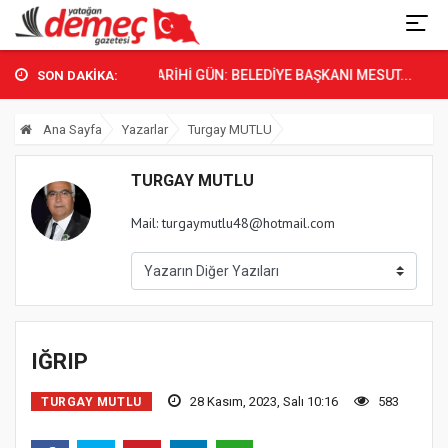
YATAĞAN’DA TARİHİ GÜN: BELEDİYE BAŞKANI MESUT...
CHP Y
SON DAKİKA:
Ana Sayfa
Yazarlar
Turgay MUTLU
TURGAY MUTLU
Mail: turgaymutlu48@hotmail.com
IĞRIP
28 Kasım, 2023, Salı 10:16
583
TURGAY MUTLU