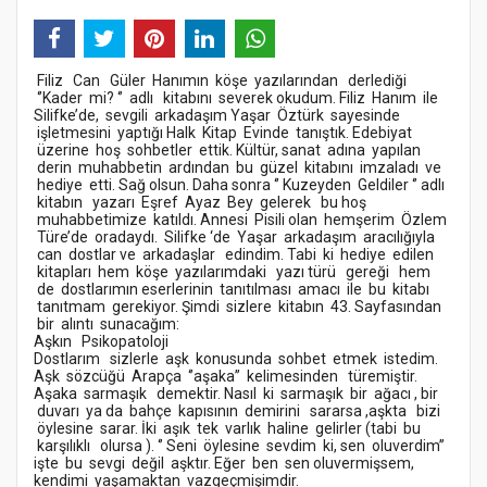
Filiz Can Güler Hanımın köşe yazılarından derlediği
‘’Kader mi? ‘’ adlı kitabını severek okudum. Filiz Hanım ile
Silifke’de, sevgili arkadaşım Yaşar Öztürk sayesinde
işletmesini yaptığı Halk Kitap Evinde tanıştık. Edebiyat
üzerine hoş sohbetler ettik. Kültür, sanat adına yapılan
derin muhabbetin ardından bu güzel kitabını imzaladı ve
hediye etti. Sağ olsun. Daha sonra ‘’ Kuzeyden Geldiler ‘’ adlı
kitabın yazarı Eşref Ayaz Bey gelerek bu hoş
muhabbetimize katıldı. Annesi Pisili olan hemşerim Özlem
Türe’de oradaydı. Silifke ‘de Yaşar arkadaşım aracılığıyla
can dostlar ve arkadaşlar edindim. Tabi ki hediye edilen
kitapları hem köşe yazılarımdaki yazı türü gereği hem
de dostlarımın eserlerinin tanıtılması amacı ile bu kitabı
tanıtmam gerekiyor. Şimdi sizlere kitabın 43. Sayfasından
bir alıntı sunacağım:
Aşkın Psikopatoloji
Dostlarım sizlerle aşk konusunda sohbet etmek istedim.
Aşk sözcüğü Arapça ‘’aşaka’’ kelimesinden türemiştir.
Aşaka sarmaşık demektir. Nasıl ki sarmaşık bir ağacı , bir
duvarı ya da bahçe kapısının demirini sararsa ,aşkta bizi
öylesine sarar. İki aşık tek varlık haline gelirler (tabi bu
karşılıklı olursa ). ‘’ Seni öylesine sevdim ki, sen oluverdim’’
işte bu sevgi değil aşktır. Eğer ben sen oluvermişsem,
kendimi yaşamaktan vazgeçmişimdir.