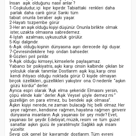
İnsan aşık olduğunu nasıl anlar ?
1-
Coşkuludur, içi kıpır kıpırdır. Tabiattaki renkleri daha
parlak daha canlı görür. Sanki tüm
tabiat onunla beraber aşkı yaşar.
2-
Hayatı tozpembe görür
3-
Her an aşık olduğu kişiyi düşünür. Onunla birlikte olmak
ister, uzakta olmasına sabredemez.
4-
İştah azalması, uykusuzluk görülür.
5-
Kişi dalgındır.
6-
Aşık olduğu kişinin dünyasına aşırı derecede ilgi duyar.
7-
Çevresindekilere hep ondan bahseder.
8-
Gözleri pırıl pırıldır.
9-
Aşık olduğu kimseyi, kimselerle paylaşamaz.
Yabancı bir psikiyatris, aşkı karşı cinsin kalbinde çıkılan bir
yolculuk olarak tanımlar. Dostlarım aşık kişi, karşı cinsi
kendi ihtiyacı olduğu noktada görür. O kişide olmayan
birçok özellikleri , güzellikleri yakıştırır ona. O nedenle ‘’aşkın
gözü kördür’’ derler.
Ayrıca espri olarak ‘Aşk elma şekeridir. Elmasını yersin,
çöpü elinde kalır ‘ derler. Aşık Veysel şöyle demez mi ‘’
güzelliğin on para etmez, bu bendeki aşk olmasa’’.
Aşkın kişiyi nerede, ne zaman bulacağı hiç belli olmaz. Her
şeye rağmen , kendisine rağmen, hayatına rağmen giriverir
dünyasına insanların. Aşk yaşanası bir şey midir? Evet,
yaşanası bir şeydir. Edebiyat, müzik, resim ve tüm güzel
sanatlar aşkın gücü ile yaratılmıştır. Sağlıklı aşk insanı
yüceltir.
Sevgi çok genel bir kavramdır dostlarım. Tüm evreni