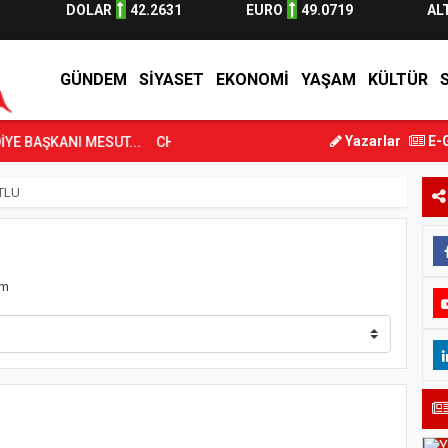
DOLAR
42.2631
EURO
49.0719
AL
GÜNDEM
SIYASET
EKONOMI
YAŞAM
KÜLTÜR
Yazarlar
E-
BAŞKANI MESUT...
CHP Yatağan İlçe Başkanlığı’na Kadir Yaka Ata...
TLU
om