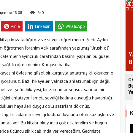
rşembe 13:05
640
Pinle
Linkedin
WhatsApp
 kitap imzaladığımız ve sevgili öğretmenim Şerif Aydın
ım öğretmen İbrahim Atik tarafından yazılmış ‘Urushıol’
Y
n Kalemler Yayıncılık tarafından basımı yapılan bu güzel
B
e sağlık öğretmenim. Kurgusu harika.
G
ikayesini öylesine güzel bir kurguyla anlatmış ki okurken o
P
C
şıyorsunuz. Bazı hikayeler, yalnızca anlatılmak için değil,
Ba
et ve Işıl’ın hikayesi, bir zamanlar sonsuz sanılan bir
Y
tiğini anlatıyor. İsmet, sevdiği kadına duyduğu hayranlığı,
urdukları hayalleri duygu dolu satırlara dökmüş.
K
 kitap, bir adamın sevdiği kadına duyduğu ölümsüz aşkın ve
anlatıyor. Bu kitabı okuyunca çok etkilendim ve bugün ‘’
i ileride üçüncü şiir kitabımda yer vereceğim. Geçmişte