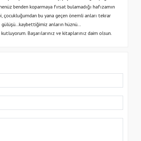
mın henüz benden koparmaya fırsat bulamadığı hafızamın
 gibi, çocukluğumdan bu yana geçen önemli anları tekrar
ın gülüşü…kaybettiğimiz anların hüznü…
i kutluyorum. Başarılarınız ve kitaplarınız daim olsun.