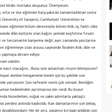
üzel kitabı mutlaka okuyunuz. Öneriyorum.
lk, orta ve lise eğitimini Karşıyaka’da tamamladıktan sonra
al Üniversity of Sarajevo, Cumhuriyet Üniversitesi ve
sans eğitimini bölüm derecesiyle bitiren Atik, üç farklı ülke
esinde dilin kültürle olan bağını yerinde keşfetme fırsatı
 ve tercümanlık kariyerine değil, aynı zamanda yazılarına
ve öğrenmeye olan arzusu sayesinde İbrahim Atik, dilin ve
luk yapmaya devam ediyor.
evam edelim:
e nasıl olacağını…Bunu size anlatmalı mıyım bilmiyorum?
yat denilen hengamenin benim için bu şekilde son
inde yatıyorum. Son nefesimi vereli çok olmadı. Benliğim
humun bedenimden ayrılmasına izin verdi. Bu boyut
ımda hissederken, soğuk ve sakin adımlarla yaklaştı.
 sis perdesi ardında kayboldu. Kan damarlarımın son birkaç
 duyabiliyordum. Her bir atış, yaşamın kırılgan ipliğinin son