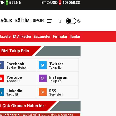
TIN
5726.6
BTC/USD
103068.33
SAĞLIK
EĞITIM
SPOR
Gazete
Anketler
Eczaneler
Firmalar
İlanlar
37. Dönem CHP Muğla İlçe Başkanları CHP’den İ...
Yatağan Belediye
Bizi Takip Edin
Facebook
Twitter
Sayfayı Beğen
Takip Et
Youtube
Instagram
Abone Ol
Takip Et
Linkedin
RSS
Takip Et
Servisleri
Çok Okunan Haberler