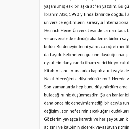
yaşanılmış eski bir aşka atfen yazdım. Bu g
İbrahim Atik, 1990 yılında İzmir’de doğdu. İ
üniversite eğitimlerini sırasıyla İnternation
Heinrich Heine Üniversitesi’nde tamamladı. Li
ve üniversitede edindiği akademik birikim say
buldu. Bu deneyimlerini yalnızca öğretmenlik
da taşıdı. Kelimelerin gücüne duyduğu inanç 
öykülerin dünyasında ilham verici bir yolcu
Kitabın tanıtımına arka kapak alıntısıyla d
Nasıl öleceğimizi düşündünüz mü? Nerede v
Son zamanlarda hep bunu düşünürdüm ama ha
bulacağını hiç düşünmezdim. Şu an kanlar iç
daha önce hiç deneyimlemediği bir acıyla ru
değişimi, son nefesimin sıcaklığını dudaklar
Gözlerim yavaşça karardı ve her şey bulanık
atışını ve kalbimin giderek yavaşlayan ritmini