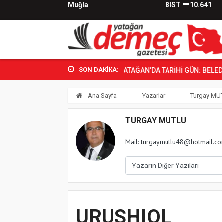
Muğla
BIST
10.641
SON DAKİKA:
YATAĞAN’DA TARİHİ GÜN: BELEDİYE 
Ana Sayfa
Yazarlar
Turgay MU
TURGAY MUTLU
Mail: turgaymutlu48@hotmail.c
URUSHIOL