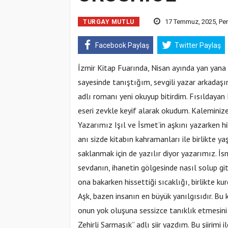
17 Temmuz, 2025, Pe
TURGAY MUTLU
Facebook Paylaş
Twitter Paylaş
İzmir Kitap Fuarında, Nisan ayında yan yana
sayesinde tanıştığım, sevgili yazar arkadaş
adlı romanı yeni okuyup bitirdim. Fısıldaya
eseri zevkle keyif alarak okudum. Kaleminiz
Yazarımız Işıl ve İsmet’in aşkını yazarken h
anı sizde kitabın kahramanları ile birlikte ya
saklanmak için de yazılır diyor yazarımız. İsm
sevdanın, ihanetin gölgesinde nasıl solup git
ona bakarken hissettiği sıcaklığı, birlikte k
Aşk, bazen insanın en büyük yanılgısıdır. Bu
onun yok oluşuna sessizce tanıklık etmesini 
Zehirli Sarmaşık’’ adlı şiir yazdım. Bu şiirim