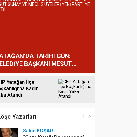
ATAĞAN’DA TARİHİ GÜN:
ELEDİYE BAŞKANI MESUT
ÜNAY VE MECLİS ÜYELERİ YENİ
ARTİ’YE GEÇTİ!
HP Yatağan İlçe
şkanlığı’na Kadir
aka Atandı
öşe Yazarları
Sakin KOŞAR