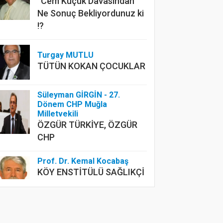
“Cem Küçük Davasından”
Ne Sonuç Bekliyordunuz ki
!?
Turgay MUTLU
TÜTÜN KOKAN ÇOCUKLAR
Süleyman GİRGİN - 27.
Dönem CHP Muğla
Milletvekili
ÖZGÜR TÜRKİYE, ÖZGÜR
CHP
Prof. Dr. Kemal Kocabaş
KÖY ENSTİTÜLÜ SAĞLIKÇİ
FAHRİ BAŞER’İN ARDINDAN
DR. Şevket YANAR
Korkuların Krallığı