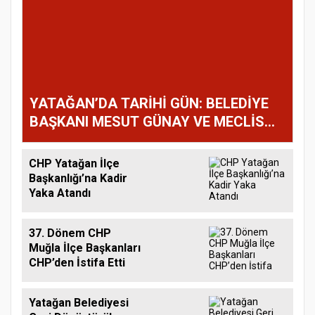
YATAĞAN’DA TARİHİ GÜN: BELEDİYE
BAŞKANI MESUT GÜNAY VE MECLİS
ÜYELERİ YENİ PARTİ’YE GEÇTİ!
CHP Yatağan İlçe
Başkanlığı’na Kadir
Yaka Atandı
37. Dönem CHP
Muğla İlçe Başkanları
CHP’den İstifa Etti
Yatağan Belediyesi