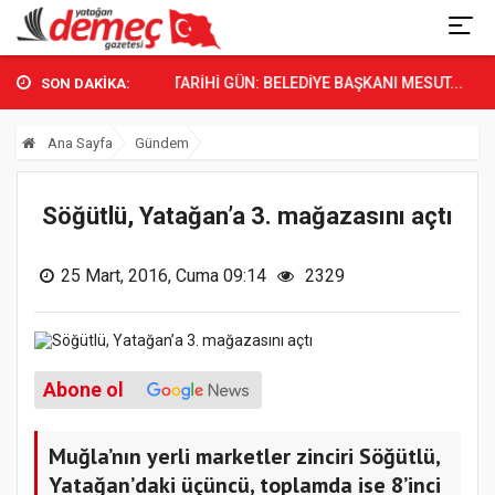
YATAĞAN’DA TARİHİ GÜN: BELEDİYE BAŞKANI MESUT...
CHP 
SON DAKİKA:
Ana Sayfa
Gündem
Söğütlü, Yatağan’a 3. mağazasını açtı
25 Mart, 2016, Cuma 09:14
2329
Abone ol
Muğla’nın yerli marketler zinciri Söğütlü,
Yatağan’daki üçüncü, toplamda ise 8’inci