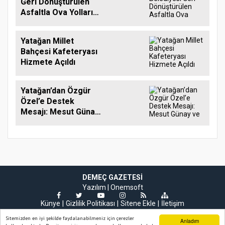
Geri Dönüştürülen
Asfaltla Ova Yollarını
İyileştiriyor
Yatağan Millet
Bahçesi Kafeteryası
Hizmete Açıldı
Yatağan’dan Özgür
Özel’e Destek
Mesajı: Mesut Günay
ve Ozan Gürpınar
Yeni Siyasi Hareketin
Yanında Olduklarını
Açıkladı
DEMEÇ GAZETESI
Yazılım |
Onemsoft
Künye
Gizlilik Politikası
Sitene Ekle
İletişim
Sitemizden en iyi şekilde faydalanabilmeniz için çerezler
Anladım