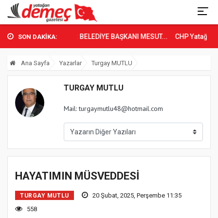
TAĞAN’DA TARİHİ GÜN: BELEDİYE BAŞKANI MESUT...
CHP Yatağan İlçe
SON DAKİKA:
Ana Sayfa
Yazarlar
Turgay MUTLU
TURGAY MUTLU
Mail: turgaymutlu48@hotmail.com
HAYATIMIN MÜSVEDDESİ
20 Şubat, 2025, Perşembe 11:35
TURGAY MUTLU
558