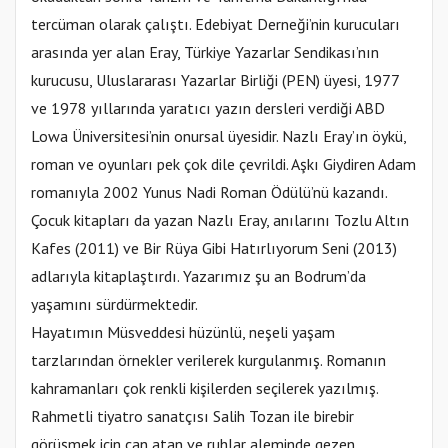
tercüman olarak çalıştı. Edebiyat Derneği’nin kurucuları
arasında yer alan Eray, Türkiye Yazarlar Sendikası’nın
kurucusu, Uluslararası Yazarlar Birliği (PEN) üyesi, 1977
ve 1978 yıllarında yaratıcı yazın dersleri verdiği ABD
Lowa Üniversitesi’nin onursal üyesidir. Nazlı Eray’ın öykü,
roman ve oyunları pek çok dile çevrildi. Aşkı Giydiren Adam
romanıyla 2002 Yunus Nadi Roman Ödülü’nü kazandı.
Çocuk kitapları da yazan Nazlı Eray, anılarını Tozlu Altın
Kafes (2011) ve Bir Rüya Gibi Hatırlıyorum Seni (2013)
adlarıyla kitaplaştırdı. Yazarımız şu an Bodrum’da
yaşamını sürdürmektedir.
Hayatımın Müsveddesi hüzünlü, neşeli yaşam
tarzlarından örnekler verilerek kurgulanmış. Romanın
kahramanları çok renkli kişilerden seçilerek yazılmış.
Rahmetli tiyatro sanatçısı Salih Tozan ile birebir
görüşmek için can atan ve ruhlar aleminde gezen