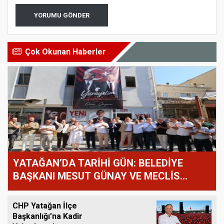
YORUMU GÖNDER
Çok Okunan Haberler
YATAĞAN’DA TARİHİ GÜN: BELEDİYE
BAŞKANI MESUT GÜNAY VE MECLİS
ÜYELERİ YENİ PARTİ’YE GEÇTİ!
CHP Yatağan İlçe
Başkanlığı’na Kadir