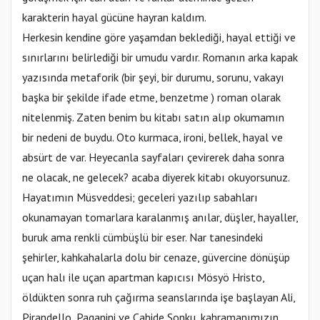
karakterin hayal gücüne hayran kaldım.
Herkesin kendine göre yaşamdan beklediği, hayal ettiği ve
sınırlarını belirlediği bir umudu vardır. Romanın arka kapak
yazısında metaforik (bir şeyi, bir durumu, sorunu, vakayı
başka bir şekilde ifade etme, benzetme ) roman olarak
nitelenmiş. Zaten benim bu kitabı satın alıp okumamın
bir nedeni de buydu. Oto kurmaca, ironi, bellek, hayal ve
absürt de var. Heyecanla sayfaları çevirerek daha sonra
ne olacak, ne gelecek? acaba diyerek kitabı okuyorsunuz.
Hayatımın Müsveddesi; geceleri yazılıp sabahları
okunamayan tomarlara karalanmış anılar, düşler, hayaller,
buruk ama renkli cümbüşlü bir eser. Nar tanesindeki
şehirler, kahkahalarla dolu bir cenaze, güvercine dönüşüp
uçan halı ile uçan apartman kapıcısı Mösyö Hristo,
öldükten sonra ruh çağırma seanslarında işe başlayan Ali,
Pirandello, Paganini ve Cahide Sonku, kahramanımızın