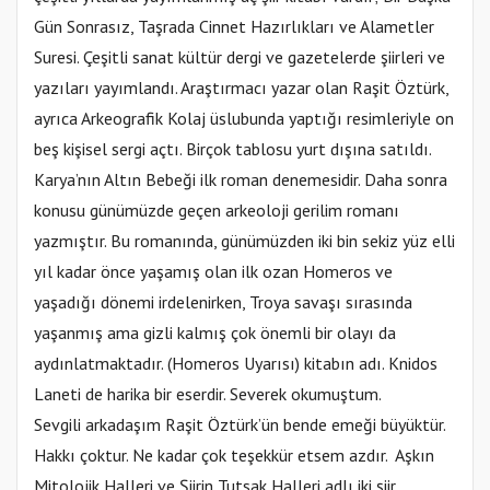
Gün Sonrasız, Taşrada Cinnet Hazırlıkları ve Alametler
Suresi. Çeşitli sanat kültür dergi ve gazetelerde şiirleri ve
yazıları yayımlandı. Araştırmacı yazar olan Raşit Öztürk,
ayrıca Arkeografik Kolaj üslubunda yaptığı resimleriyle on
beş kişisel sergi açtı. Birçok tablosu yurt dışına satıldı.
Karya’nın Altın Bebeği ilk roman denemesidir. Daha sonra
konusu günümüzde geçen arkeoloji gerilim romanı
yazmıştır. Bu romanında, günümüzden iki bin sekiz yüz elli
yıl kadar önce yaşamış olan ilk ozan Homeros ve
yaşadığı dönemi irdelenirken, Troya savaşı sırasında
yaşanmış ama gizli kalmış çok önemli bir olayı da
aydınlatmaktadır. (Homeros Uyarısı) kitabın adı. Knidos
Laneti de harika bir eserdir. Severek okumuştum.
Sevgili arkadaşım Raşit Öztürk’ün bende emeği büyüktür.
Hakkı çoktur. Ne kadar çok teşekkür etsem azdır. Aşkın
Mitolojik Halleri ve Şiirin Tutsak Halleri adlı iki şiir