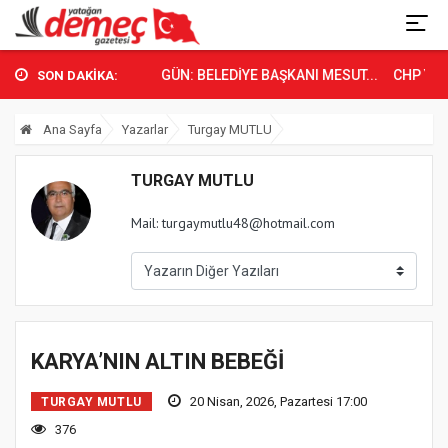
YATAĞAN’DA TARİHİ GÜN: BELEDİYE BAŞKANI MESUT...
CHP Yatağa
SON DAKİKA:
Ana Sayfa
Yazarlar
Turgay MUTLU
TURGAY MUTLU
Mail: turgaymutlu48@hotmail.com
KARYA’NIN ALTIN BEBEĞİ
20 Nisan, 2026, Pazartesi 17:00
TURGAY MUTLU
376