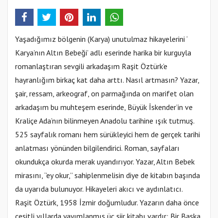
Yaşadığımız bölgenin (Karya) unutulmaz hikayelerini ‘
Karya’nın Altın Bebeği’ adlı eserinde harika bir kurguyla
romanlaştıran sevgili arkadaşım Raşit Öztürk’e
hayranlığım birkaç kat daha arttı. Nasıl artmasın? Yazar,
şair, ressam, arkeograf, on parmağında on marifet olan
arkadaşım bu muhteşem eserinde, Büyük İskender’in ve
Kraliçe Ada’nın bilinmeyen Anadolu tarihine ışık tutmuş.
525 sayfalık romanı hem sürükleyici hem de gerçek tarihi
anlatması yönünden bilgilendirici. Roman, sayfaları
okundukça okurda merak uyandırıyor. Yazar, Altın Bebek
mirasını, ‘’ey okur,’’ sahiplenmelisin diye de kitabın başında
da uyarıda bulunuyor. Hikayeleri akıcı ve aydınlatıcı.
Raşit Öztürk, 1958 İzmir doğumludur. Yazarın daha önce
çeşitli yıllarda yayımlanmış üç şiir kitabı vardır; Bir Başka